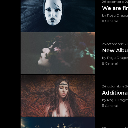
26 octombrie 2
We are fi
by Roșu Drago
General
25 octombrie 2
New Albu
by Roșu Drago
General
24 octombrie 2
Addition
by Roșu Drago
General