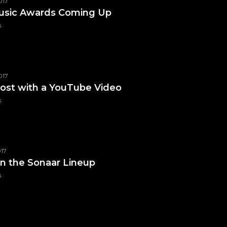
017
usic Awards Coming Up
ș
017
 post with a YouTube Video
ș
017
n the Sonaar Lineup
ș