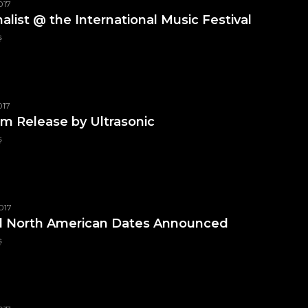
017
nalist @ the International Music Festival
ș
017
m Release by Ultrasonic
ș
017
al North American Dates Announced
ș