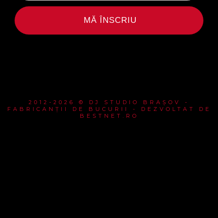
MĂ ÎNSCRIU
2012-2026 © DJ STUDIO BRAȘOV -
FABRICANȚII DE BUCURII - DEZVOLTAT DE
BESTNET.RO
{{playListTitle}}