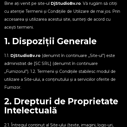
Bine ați venit pe site-ul
DjStudioBv.ro
. Vă rugăm să citiți
cu atenție Termenii și Condițiile de Utilizare de mai jos. Prin
accesarea și utilizarea acestui site, sunteți de acord cu
acești termeni.
1. Dispoziții Generale
1.1.
DjStudioBv.ro
(denumit în continuare „Site-ul”) este
administrat de [SC SRL] (denumit în continuare
„Furnizorul”). 1.2. Termenii și Condițiile stabilesc modul de
utilizare a Site-ului, a conținutului și a serviciilor oferite de
Furnizor.
2. Drepturi de Proprietate
Intelectuală
2.1. Întregul conținut al Site-ului (texte, imagini, logo-uri,