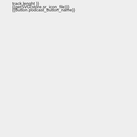
track.lenght }}
{{getSVG(store.sr_icon_file)}}
{{button.podcast_button_name}}