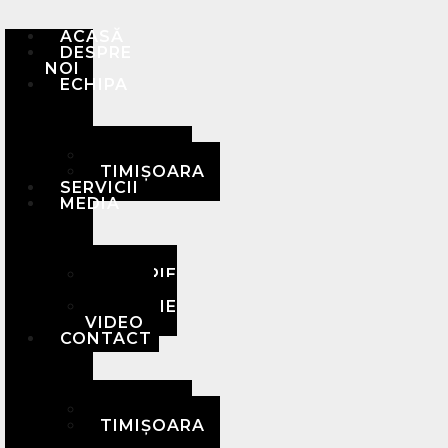
ACASĂ
DESPRE
NOI
ECHIPA
BRAȘOV
TIMIȘOARA
SERVICII
MEDIA
GALERIE
FOTO
GALERIE
VIDEO
CONTACT
BRAȘOV
TIMIȘOARA