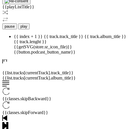
{{playListTitle}}
pause
play
{{ index + 1 }}
{{ track.track_title }}
{{ track.album_title }}
{{ track.lenght }}
{{getSVG(store.sr_icon_file)}}
{{button.podcast_button_name}}
{{list.tracks[currentTrack].track_title}}
{{list.tracks[currentTrack].album_title}}
{{classes.skipBackward}}
{{classes.skipForward}}