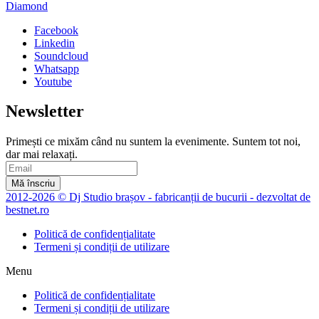
Diamond
Facebook
Linkedin
Soundcloud
Whatsapp
Youtube
Newsletter
Primești ce mixăm când nu suntem la evenimente. Suntem tot noi,
dar mai relaxați.
Mă înscriu
2012-2026 © Dj Studio brașov - fabricanții de bucurii - dezvoltat de
bestnet.ro
Politică de confidențialitate
Termeni și condiții de utilizare
Menu
Politică de confidențialitate
Termeni și condiții de utilizare