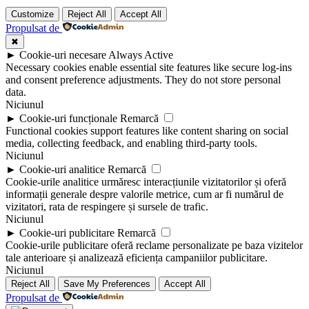
Customize
Reject All
Accept All
Propulsat de
✖
►
Cookie-uri necesare
Always Active
Necessary cookies enable essential site features like secure log-ins
and consent preference adjustments. They do not store personal
data.
Niciunul
►
Cookie-uri funcționale
Remarcă
Functional cookies support features like content sharing on social
media, collecting feedback, and enabling third-party tools.
Niciunul
►
Cookie-uri analitice
Remarcă
Cookie-urile analitice urmăresc interacțiunile vizitatorilor și oferă
informații generale despre valorile metrice, cum ar fi numărul de
vizitatori, rata de respingere și sursele de trafic.
Niciunul
►
Cookie-uri publicitare
Remarcă
Cookie-urile publicitare oferă reclame personalizate pe baza vizitelor
tale anterioare și analizează eficiența campaniilor publicitare.
Niciunul
Reject All
Save My Preferences
Accept All
Propulsat de