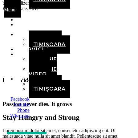
by
Herbalizer
Release date:
2017
Menu
ACASĂ
DESPRE
NOI
ECHIPA
BRAȘOV
TIMIȘOARA
SERVICII
MEDIA
GALERIE
FOTO
GALERIE
VIDEO
CONTACT
Latest Video
BRAȘOV
TIMIȘOARA
Facebook
Passion never dies. It grows
Youtube
Phone
Whatsapp
Stay Hungry and Strong
Lorem ipsum dolor sit amet, consectetur adipiscing elit. Ut
malesuada vitae nulla sit amet blandit. Pellentesque sit amet