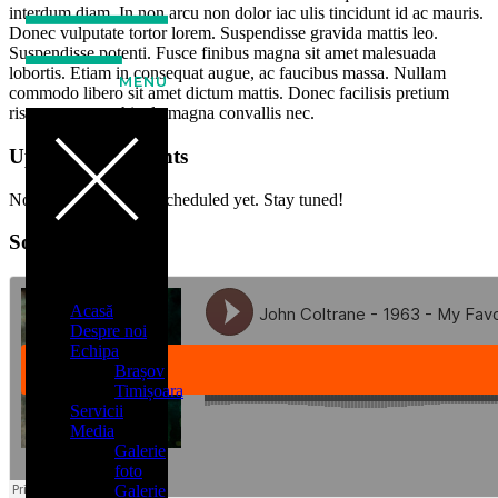
interdum diam. In non arcu non dolor iac ulis tincidunt id ac mauris.
Donec vulputate tortor lorem. Suspendisse gravida mattis leo.
Suspendisse potenti. Fusce finibus magna sit amet malesuada
lobortis. Etiam in consequat augue, ac faucibus massa. Nullam
MENU
commodo libero sit amet dictum mattis. Donec facilisis pretium
risus, semper vehicula magna convallis nec.
Upcomming Events
No upcoming events scheduled yet. Stay tuned!
SoundCloud
Acasă
Despre noi
Echipa
Brașov
Timișoara
Servicii
Media
Galerie
foto
Galerie