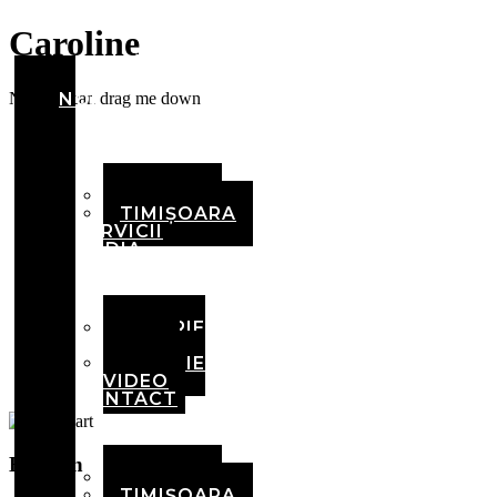
Caroline
ACASĂ
DESPRE
Nobody can drag me down
NOI
ECHIPA
BRAȘOV
TIMIȘOARA
SERVICII
MEDIA
GALERIE
FOTO
GALERIE
VIDEO
CONTACT
Horizon
BRAȘOV
TIMIȘOARA