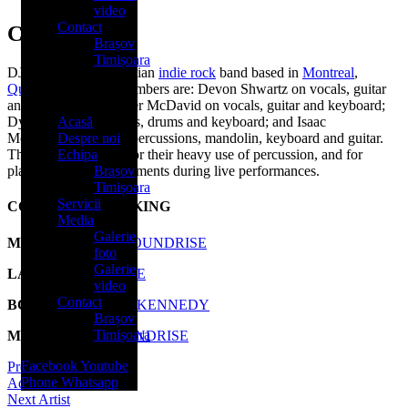
video
Contact
Caroline
Brașov
Timișoara
DJ Eklypse is a Canadian
indie rock
band based in
Montreal
,
Quebec
. The band members are: Devon Shwartz on vocals, guitar
Menu
and percussion; Conner McDavid on vocals, guitar and keyboard;
Dylan Dylan on vocals, drums and keyboard; and Isaac
Acasă
Mohamed on vocals, percussions, mandolin, keyboard and guitar.
Despre noi
The group is known for their heavy use of percussion, and for
Echipa
playing multiple instruments during live performances.
Brașov
Timișoara
Servicii
CONTACT & BOOKING
Media
Galerie
MANAGEMENT
SOUNDRISE
foto
Galerie
LABEL
SOUNDRISE
video
Contact
BOOKING
ISABEL KENNEDY
Brașov
Timișoara
MARKETING
SOUNDRISE
Facebook
Youtube
Previous Artist
Phone
Whatsapp
Adele
Next Artist