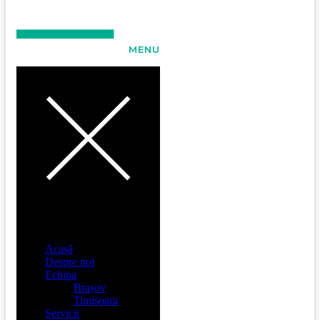
MENU
Acasă
Despre noi
Echipa
Brașov
Timișoara
Servicii