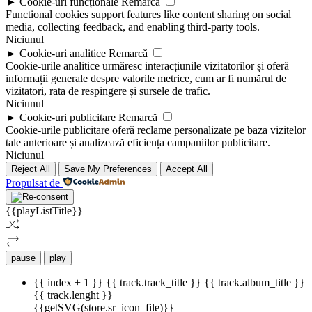
►
Cookie-uri funcționale
Remarcă
Functional cookies support features like content sharing on social
media, collecting feedback, and enabling third-party tools.
Niciunul
►
Cookie-uri analitice
Remarcă
Cookie-urile analitice urmăresc interacțiunile vizitatorilor și oferă
informații generale despre valorile metrice, cum ar fi numărul de
vizitatori, rata de respingere și sursele de trafic.
Niciunul
►
Cookie-uri publicitare
Remarcă
Cookie-urile publicitare oferă reclame personalizate pe baza vizitelor
tale anterioare și analizează eficiența campaniilor publicitare.
Niciunul
Reject All
Save My Preferences
Accept All
Propulsat de
{{playListTitle}}
pause
play
{{ index + 1 }}
{{ track.track_title }}
{{ track.album_title }}
{{ track.lenght }}
{{getSVG(store.sr_icon_file)}}