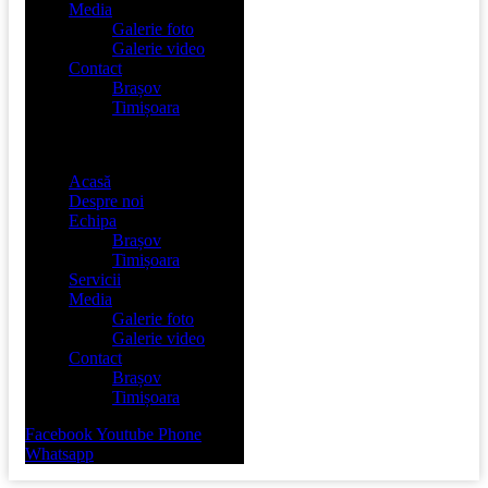
Media
Galerie foto
Galerie video
Contact
Brașov
Timișoara
Menu
Acasă
Despre noi
Echipa
Brașov
Timișoara
Servicii
Media
Galerie foto
Galerie video
Contact
Brașov
Timișoara
Facebook
Youtube
Phone
Whatsapp