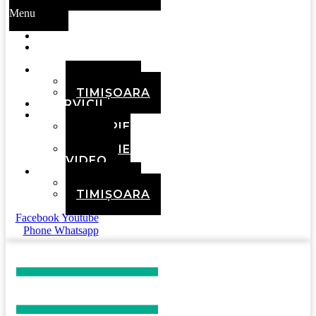
Menu
ACASĂ
DESPRE
NOI
ECHIPA
BRAȘOV
TIMIȘOARA
SERVICII
MEDIA
GALERIE
FOTO
GALERIE
VIDEO
CONTACT
BRAȘOV
TIMIȘOARA
Facebook
Youtube
Phone
Whatsapp