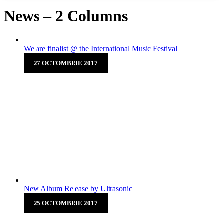
News – 2 Columns
We are finalist @ the International Music Festival
27 OCTOMBRIE 2017
We are finalist @ the
International Music Festival
Picanha ball tip prosciutto shoulder turducken pig alcatra
chuck pork meatball cupim doner tenderloin filet mignon.
Chicken landjaeger bresaola, rump shank frankfurter
porchetta ham short ri...
New Album Release by Ultrasonic
25 OCTOMBRIE 2017