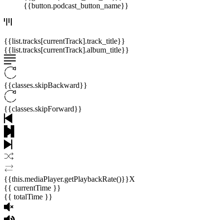
{{button.podcast_button_name}}
{{list.tracks[currentTrack].track_title}}
{{list.tracks[currentTrack].album_title}}
{{classes.skipBackward}}
{{classes.skipForward}}
{{this.mediaPlayer.getPlaybackRate()}}X
{{ currentTime }}
{{ totalTime }}