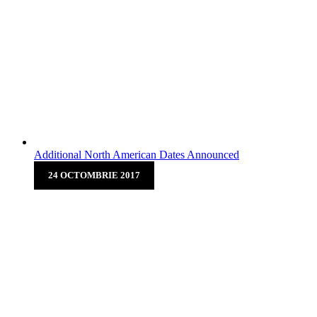
New Album Release by
Ultrasonic
Following an already impressive catalog that includes last
year’s “Primus EP”on NBGS, “High Key” is
LowTempo’s first full-length album on Croma. Crunchy
guitar licks, intricate solos and occ...
Additional North American Dates Announced
24 OCTOMBRIE 2017
Additional North American
Dates Announced
Sonaar WordPress Theme is pleased to announce
additional dates to our North American tour! Spicy
jalapeno bacon ipsum dolor amet quis sunt beef ribs t-
bone shankle, sint ut labore nulla e...