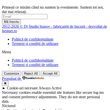
Primești ce mixăm când nu suntem la evenimente. Suntem tot noi,
dar mai relaxați.
Mă înscriu
2012-2026 © Dj Studio brașov - fabricanții de bucurii - dezvoltat de
bestnet.ro
Politică de confidențialitate
Termeni și condiții de utilizare
Menu
Politică de confidențialitate
Termeni și condiții de utilizare
Customize
Reject All
Accept All
Propulsat de
✖
►
Cookie-uri necesare
Always Active
Necessary cookies enable essential site features like secure log-ins
and consent preference adjustments. They do not store personal
data.
Niciunul