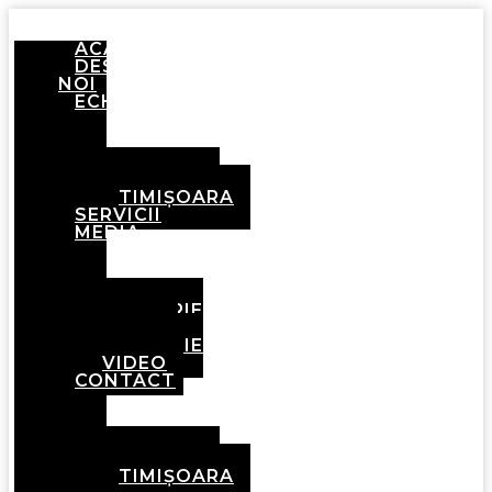
ACASĂ
DESPRE
NOI
ECHIPA
BRAȘOV
TIMIȘOARA
SERVICII
MEDIA
GALERIE
FOTO
GALERIE
VIDEO
CONTACT
BRAȘOV
TIMIȘOARA