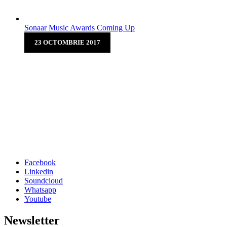
Sonaar Music Awards Coming Up
23 OCTOMBRIE 2017
Sonaar Music Awards
Coming Up
Mustache gentrify chicharrones street art, art party
taxidermy DIY umami hammock bitters four loko
bushwick pitchfork kombucha shabby chic. Gluten-free
forage kitsch organic semiotics, wayfa...
Facebook
Linkedin
Soundcloud
Whatsapp
Youtube
Newsletter