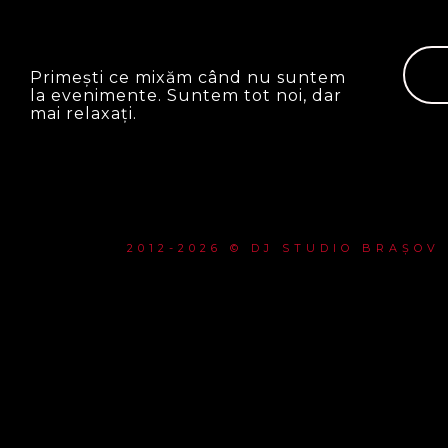
Primești ce mixăm când nu suntem
la evenimente. Suntem tot noi, dar
mai relaxați.
2012-2026 © DJ STUDIO BRAȘOV
{{playListTitle}}