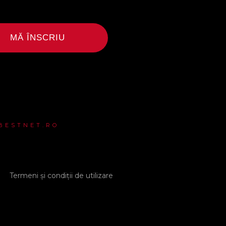
MĂ ÎNSCRIU
 BESTNET.RO
Termeni și condiții de utilizare